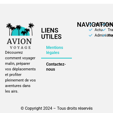
NAVIGATIO
Activités
Hé
LIENS
Actu
Tr
UTILES
Administra
Vo
Mentions
légales
Découvrez
comment voyager
malin, préparer
Contactez-
nous
vos déplacements
et profiter
pleinement de vos
aventures dans
les airs.
© Copyright 2024 – Tous droits réservés