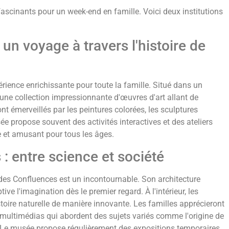
fascinants pour un week-end en famille. Voici deux institutions
un voyage à travers l'histoire de
ience enrichissante pour toute la famille. Situé dans un
 une collection impressionnante d'œuvres d'art allant de
ont émerveillés par les peintures colorées, les sculptures
sée propose souvent des activités interactives et des ateliers
le et amusant pour tous les âges.
 entre science et société
es Confluences est un incontournable. Son architecture
ive l'imagination dès le premier regard. À l'intérieur, les
toire naturelle de manière innovante. Les familles apprécieront
s multimédias qui abordent des sujets variés comme l'origine de
té. Le musée propose régulièrement des expositions temporaires