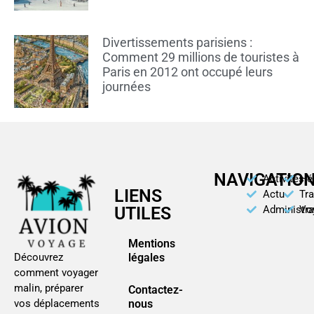
Divertissements parisiens :
Comment 29 millions de touristes à
Paris en 2012 ont occupé leurs
journées
NAVIGATIO
Activités
Hé
LIENS
Actu
Tr
UTILES
Administra
Vo
Mentions
légales
Découvrez
comment voyager
malin, préparer
Contactez-
nous
vos déplacements