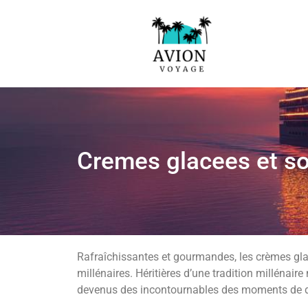
Cremes glacees et sor
Rafraîchissantes et gourmandes, les crèmes gla
millénaires. Héritières d’une tradition millénair
devenus des incontournables des moments de dé