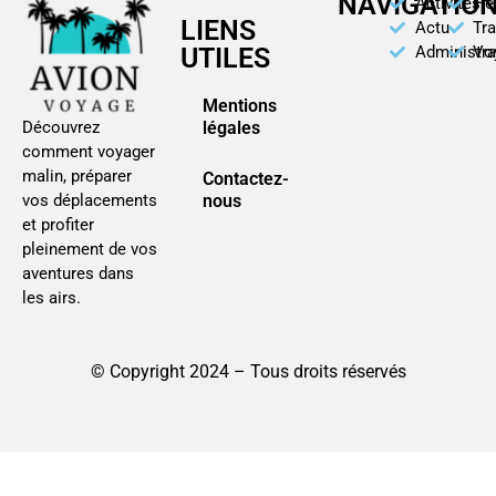
NAVIGATIO
Activités
Hé
LIENS
Actu
Tr
UTILES
Administra
Vo
Mentions
légales
Découvrez
comment voyager
malin, préparer
Contactez-
nous
vos déplacements
et profiter
pleinement de vos
aventures dans
les airs.
© Copyright 2024 – Tous droits réservés