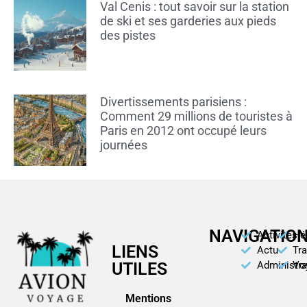
Val Cenis : tout savoir sur la station
de ski et ses garderies aux pieds
des pistes
Divertissements parisiens :
Comment 29 millions de touristes à
Paris en 2012 ont occupé leurs
journées
NAVIGATIO
Activités
Hé
LIENS
Actu
Tr
UTILES
Administra
Vo
Mentions